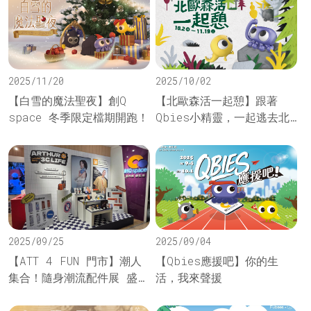
2025/11/20
2025/10/02
【白雪的魔法聖夜】創Q
【北歐森活一起憩】跟著
space 冬季限定檔期開跑！
Qbies小精靈，一起逃去北
歐放風吧！
2025/09/25
2025/09/04
【ATT 4 FUN 門市】潮人
【Qbies應援吧】你的生
集合！隨身潮流配件展 盛大
活，我來聲援
開展！