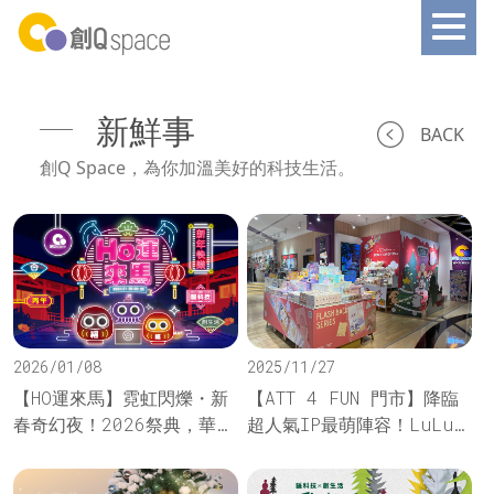
新鮮事
BACK
創Q Space，為你加溫美好的科技生活。
2026/01/08
2025/11/27
【HO運來馬】霓虹閃爍・新
【ATT 4 FUN 門市】降臨
春奇幻夜！2026祭典，華麗
超人氣IP最萌陣容！LuLu
開催！
the Piggy MERRY
CHRISTMAS!