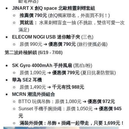
買就送：
MINI 空白底片一盒 (市價$350)
【獨家快閃！5/21-5/31】
數量有限，被秒殺就沒
啦！
UNIQ Hoveo 5000mAh
支架款磁吸行動電源
(多色可
選)
原價 1,390元 ➔
無情下殺 5 折只要 695元！
(出門不
斷電神器)
JINART X
創Q space 北歐精靈刺蝟套組
推薦價 790元
(創Q獨家聯名，外面買不到！)
買就送：
水果刺蝟盲盒一抽 (不挑款，雙倍可愛一次
滿足)
ELECOM NOGI USB
迷你離子夾
(三色)
原價 990元 ➔
優惠價 790元
(旅行便攜必備)
第二波終極解鎖 (6/19 - 7/08)
SK Gyro 4000mAh
手持風扇
(黑/白/粉)
原價 1,090元 ➔
優惠價 799元
(夏日抗暑防禦裝)
華為 SE2 耳機