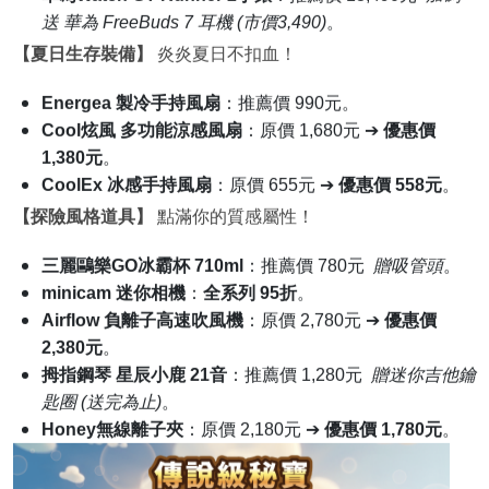
華為WATCH GT6 Pro 指定款
：原價 14,990元 ➔
直降
12,490元
。
華為耳機FreeBuds 7i
：原價 3,490元 ➔
優惠價 2,990
元
。
MSI 15.6
吋攜帶螢幕
：原價 3,588元 ➔
優惠價 2,980元
。
華為Watch GT Runner 2手錶
：推薦價 13,490元
加碼
送 華為 FreeBuds 7 耳機 (市價3,490)
。
【夏日生存裝備】
炎炎夏日不扣血！
Energea
製冷手持風扇
：推薦價 990元。
Cool
炫風 多功能涼感風扇
：原價 1,680元 ➔
優惠價
1,380元
。
CoolEx
冰感手持風扇
：原價 655元 ➔
優惠價 558元
。
【探險風格道具】
點滿你的質感屬性！
三麗鷗樂GO冰霸杯 710ml
：推薦價 780元
贈吸管頭
。
minicam
迷你相機
：
全系列 95折
。