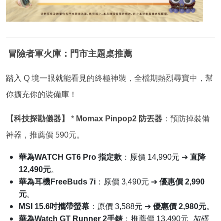
冒險者軍火庫：門市主題桌推薦
踏入 Q 境一眼就能看見的終極神裝，全檔期熱烈尋寶中，幫
你擴充你的裝備庫！
【科技探勘儀器】
*
Momax Pinpop2
防丟器
：預防掉裝備
神器，推薦價 590元。