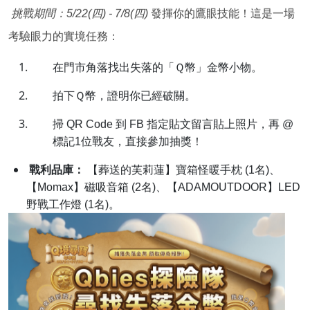
任務四｜地圖實境解謎：尋找失落的Ｑ幣
挑戰期間：5/22(四) - 7/8(四)
發揮你的鷹眼技能！這是一場
考驗眼力的實境任務：
在門市角落找出失落的「Ｑ幣」金幣小物。
拍下Ｑ幣，證明你已經破關。
掃 QR Code 到 FB 指定貼文留言貼上照片，再 @
標記1位戰友，直接參加抽獎！
戰利品庫：
【葬送的芙莉蓮】寶箱怪暖手枕 (1名)、
【Momax】磁吸音箱 (2名)、【ADAMOUTDOOR】LED