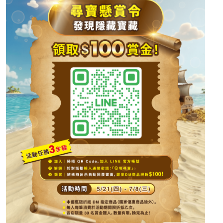
線上副本解鎖：
登入「三創線上購物」，結帳時輸入外
掛代碼『Q境尋寶』，直接霸氣
現折 50 元
！
×
新手提示：實體門市折價限 DM 商品（限時商品除外），
每筆消費限折抵乙次。