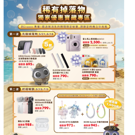
原價 1,490元 ➔
千元有找 988元
MCRN
潮流外掛組合
BTTO 玩偶吊飾：原價 1,080元 ➔
優惠價 972元
Sunset 手機手腕掛繩：原價 1,050元 ➔
優惠價 945
元
滿裝外掛價：吊飾 + 掛繩一起帶走，只要 1,699元！