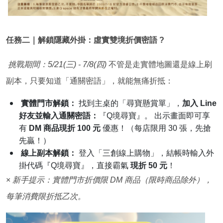
任務二｜解鎖隱藏外掛：虛實雙境折價密語
?
挑戰期間：5/21(三) - 7/8(四)
不管是走實體地圖還是線上刷
副本，只要知道「通關密語」，就能無痛折抵：
實體門市解鎖：
找到主桌的「尋寶懸賞單」，
加入 Line
好友並輸入通關密語：
『Q境尋寶』。 出示畫面即可享
有
DM 商品現折 100 元
優惠！（每店限用 30 張，先搶
先贏！）