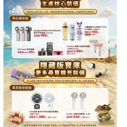
Airflow
負離子高速吹風機
：原價 2,780元 ➔
優惠價
2,380元
。
拇指鋼琴 星辰小鹿 21音
：推薦價 1,280元
贈迷你吉他鑰
匙圈 (送完為止)
。
Honey
無線離子夾
：原價 2,180元 ➔
優惠價 1,780元
。