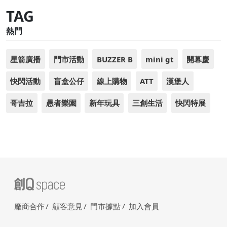
2026-07-09
留言回應
TAG
熱門
星箭廣播
門市活動
BUZZER B
mini gt
開幕慶
快閃活動
盲盒公仔
線上購物
ATT
漢堡人
哥吉拉
愚者樂園
新年玩具
三創生活
快閃特展