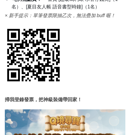
視覺系玩家：
instax Pal 相機（1名）、yashica 底片相
機（10名）
硬核輸出流：
Ducky One2 Pro 彼得潘特別版鍵盤（1
名）
空間魔術師：
SanDisk 雙用隨身碟 256GB（1名）
宅力滿點賞：
一番賞 [超級瑪利歐 水管存錢筒]（1
名）、[夏目友人帳 語音書型時鐘]（1名）
×
新手提示：單筆發票限抽乙次，無法疊加 buff 喔！