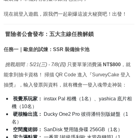
創Q space 年中慶大檔全面啟動，這次不只要買爆，還要讓
你在門市跟線上玩出一場大冒險！
我們在地圖各個角落埋了超多「獨家限時優惠」跟滿滿的神
級裝備，準備好你的金幣跟背包空間，
現在就登入遊戲，跟我們一起刷爆這波大秘寶吧！出發！
冒險者公會發布：五大主線任務解鎖
任務一｜歐皇的試煉：SSR 裝備抽卡池
挑戰期間：5/21(三) - 7/8(四)
只要單筆消費滿
NT$800
，就
能拿到抽卡資格！ 掃描 QR Code 進入『SurveyCake 登入
抽獎』，輸入發票與資料，就有機會一發入魂帶走神裝：